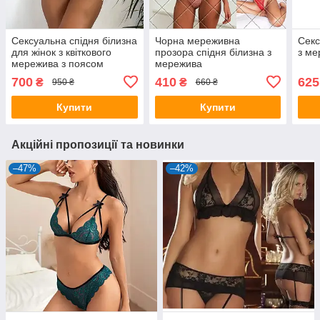
Сексуальна спідня білизна
Чорна мереживна
Секс
для жінок з квіткового
прозора спідня білизна з
з ме
мережива з поясом
мережива
700
410
625
₴
₴
950 ₴
660 ₴
Купити
Купити
Акційні пропозиції та новинки
–47%
–42%