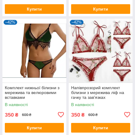
Купити
Купити
–42%
–42%
Комплект нижньої білизни з
Напівпрозорий комплект
мережива та велюровими
білизни з мережива ліф на
вставками
гачку та зав'язках
В наявності
В наявності
350
350
₴
₴
600 ₴
600 ₴
Купити
Купити