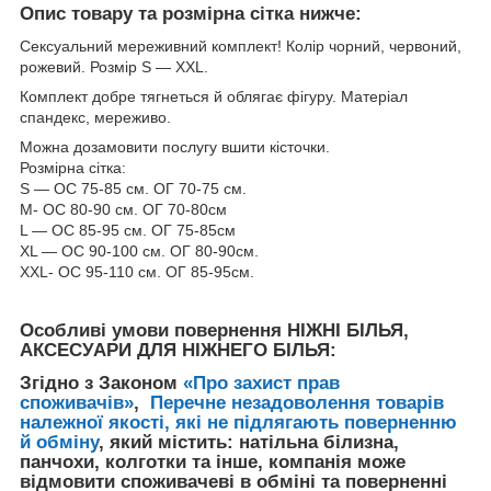
Опис товару та розмірна сітка нижче:
Сексуальний мереживний комплект! Колір чорний, червоний,
рожевий. Розмір S — XXL.
Комплект добре тягнеться й облягає фігуру. Матеріал
спандекс, мереживо.
Можна дозамовити послугу вшити кісточки.
Розмірна сітка:
S — ОС 75-85 см. ОГ 70-75 см.
M- ОС 80-90 см. ОГ 70-80см
L — ОС 85-95 см. ОГ 75-85см
XL — ОС 90-100 см. ОГ 80-90см.
XXL- ОС 95-110 см. ОГ 85-95см.
Особливі умови повернення НІЖНІ БІЛЬЯ,
АКСЕСУАРИ ДЛЯ НІЖНЕГО БІЛЬЯ:
Згідно з Законом
«Про захист прав
споживачів»
,
Перечне незадоволення товарів
належної якості, які не підлягають поверненню
й обміну
, який містить: натільна білизна,
панчохи, колготки та інше, компанія може
відмовити споживачеві в обміні та поверненні