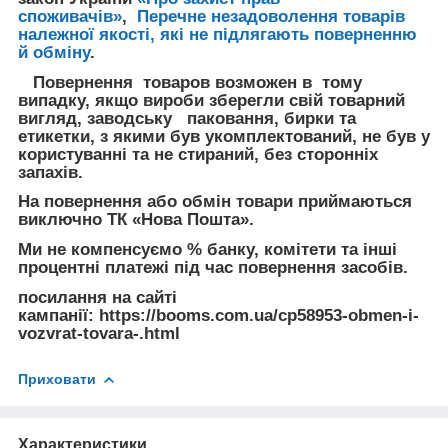
споживачів»
,
Перечне незадоволення товарів
належної якості, які не підлягають поверненню
й обміну
.
Повернення товаров возможен в тому
випадку, якщо вироби зберегли свій товарний
вигляд, заводську паковання, бирки та
етикетки, з якими був укомплектований, не був у
користуванні та не стираний, без сторонніх
запахів.
На повернення або обмін товари приймаються
виключно ТК «Нова Пошта».
Ми не компенсуємо % банку, комітети та інші
процентні платежі під час повернення засобів.
посилання на сайті
кампанії: https://booms.com.ua/cp58953-obmen-i-
vozvrat-tovara-.html
Приховати
Характеристики