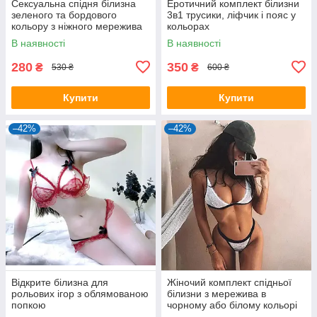
Сексуальна спідня білизна
Еротичний комплект білизни
зеленого та бордового
3в1 трусики, ліфчик і пояс у
кольору з ніжного мережива
кольорах
В наявності
В наявності
280
350
₴
₴
530 ₴
600 ₴
Купити
Купити
–42%
–42%
Відкрите білизна для
Жіночий комплект спідньої
рольових ігор з облямованою
білизни з мережива в
попкою
чорному або білому кольорі