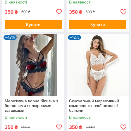
В наявності
В наявності
350
350
₴
₴
600 ₴
600 ₴
Купити
Купити
–42%
–42%
Мереживна чорна білизна з
Сексуальний мереживний
бордовими велюровими
комплект жіночої нижньої
вставками
білизни
В наявності
В наявності
350
350
₴
₴
600 ₴
600 ₴