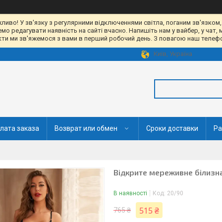
жливо! У зв'язку з регулярними відключеннями світла, поганим зв'язком,
 редагувати наявність на сайті вчасно. Напишіть нам у вайбер, у чат, 
акти ми зв'яжемося з вами в перший робочий день. З повагою наш телефон
Київ, Україна
лата заказа
Возврат или обмен
Сроки доставки
Ра
Відкрите мереживне білизна
В наявності
Код:
20/90
515 ₴
765 ₴