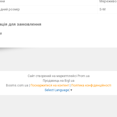
ини
Мереживо
дний розмір
S-M
ація для замовлення
 ₴
Сайт створений на маркетплейсі
Prom.ua
Продавець на Bigl.ua
Booms.com.ua |
Поскаржитися на контент
|
Політика конфіденційності
Select Language
▼