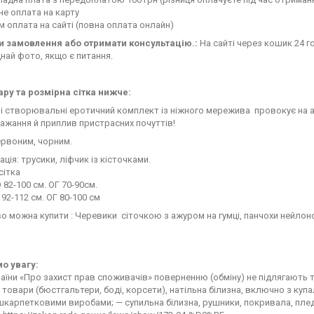
е оплата на карту
 оплата на сайті (повна оплата онлайн)
 замовлення або отримати консультацію.:
На сайті через кошик 24 го
най фото, якщо є питання.
ару та розмірна сітка нижче:
і створювальні еротичний комплект із ніжного мережива провокує на акт
ажання й приплив пристрасних почуттів!
ервоним, чорним.
ція: трусики, ліфчик із кісточками.
сітка
 82-100 см. ОГ 70-90см.
 92-112 см. ОГ 80-100 см
 можна купити : Черевики сіточкою з ажуром на гумці, панчохи нейлонов
о увагу:
аїни «Про захист прав споживачів» поверненню (обміну) не підлягають т
 товари (бюстгальтери, боді, корсети), натільна білизна, включно з ку
карпетковими виробами; — супильна білизна, рушники, покривала, пледи