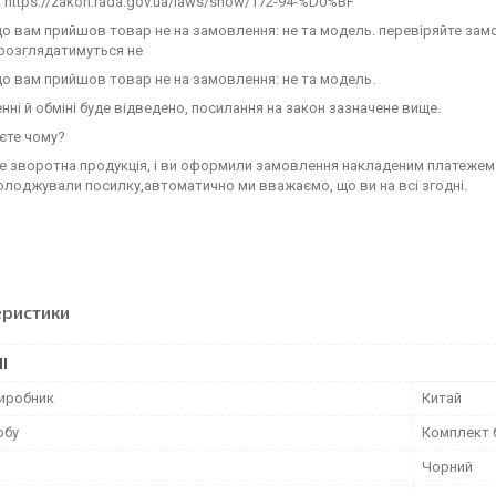
 https://zakon.rada.gov.ua/laws/show/172-94-%D0%BF
що вам прийшов товар не на замовлення: не та модель. перевіряйте зам
 розглядатимуться не
що вам прийшов товар не на замовлення: не та модель.
нні й обміні буде відведено, посилання на закон зазначене вище.
єте чому?
не зворотна продукція, і ви оформили замовлення накладеним платежем 
лоджували посилку,автоматично ми вважаємо, що ви на всі згодні.
еристики
І
виробник
Китай
обу
Комплект 
Чорний