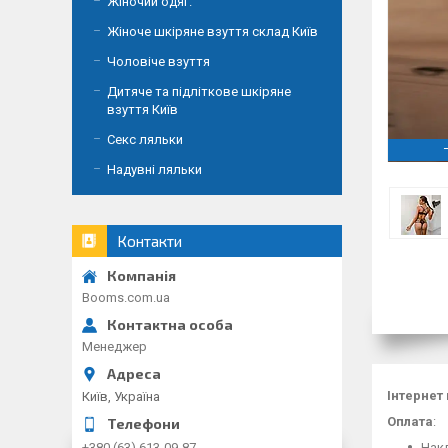
Жіночий одяг.
Жіноче шкіряне взуття склад Київ
Чоловіче взуття
Дитяче та підліткове шкіряне
взуття Київ
Секс ляльки
Надувні ляльки
Контакти
Booms.com.ua
Менеджер
Інтернет
Київ, Україна
Оплата
:
Накл
+380 (63) 613-09-87