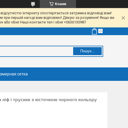
Кошик
 відсутністю інтернету спостерігається затримка відповіді вам!
ми при першій нагоді вам відповімо! Дякую за розуміння! Якщо ви
 або viber Наші контакти тел і viber +0636130987
Пошук...
змерная сетка
 ліф і трусики з кісточкою чорного кольору