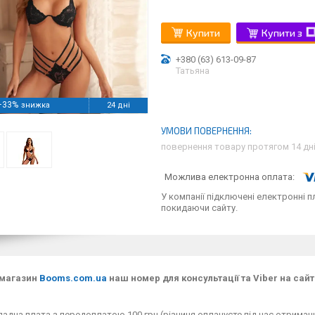
Купити
Купити з
+380 (63) 613-09-87
Татьяна
–33%
24 дні
повернення товару протягом 14 дн
У компанії підключені електронні п
покидаючи сайту.
 магазин
Booms.com.ua
наш номер для консультації та Viber на сайт
адна плата з передоплатою 100 грн (різниця оплачуєте під час отримання