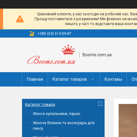
Шановний клієнте, у нас сьогодні не робочий час. Ва
Прошу поставитися з розумінням! Ми фізично не можемо
пишіть у чаті то відставте ваші конт
+380 (63) 613-09-87
Booms.com.ua
Главная
Каталог товаров
Контакы
Оп
Каталог товара
Жіночі купальники, парео
Жіноча білизна та аксесуари для
сексу