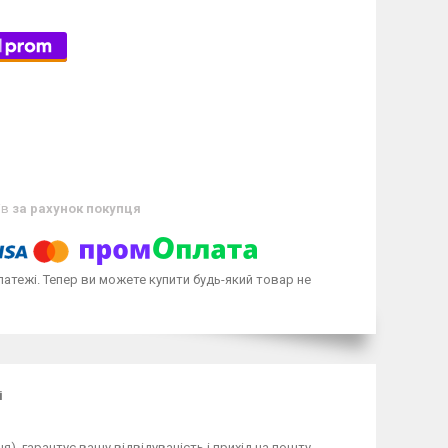
ів
за рахунок покупця
латежі. Тепер ви можете купити будь-який товар не
і
), гарантує вашу відвідуваність і прихід на пошту