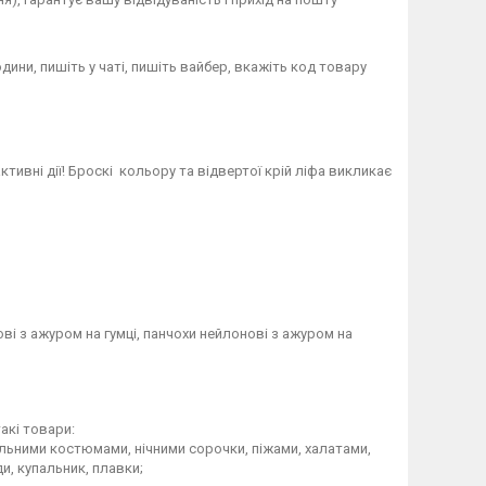
дини, пишіть у чаті, пишіть вайбер, вкажіть код товару
ивні дії! Броскі кольору та відвертої крій ліфа викликає
і з ажуром на гумці, панчохи нейлонові з ажуром на
акі товари:
пальними костюмами, нічними сорочки, піжами, халатами,
, купальник, плавки;