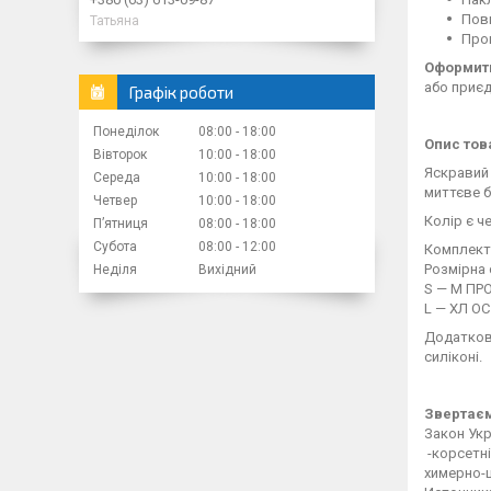
Повн
Татьяна
Пром
Оформити
або приєд
Графік роботи
Понеділок
08:00
18:00
Опис тов
Вівторок
10:00
18:00
Яскравий 
Середа
10:00
18:00
миттєве б
Четвер
10:00
18:00
Колір є ч
Пʼятниця
08:00
18:00
Субота
08:00
12:00
Комплекта
Розмірна 
Неділя
Вихідний
S — М ПРО
L — ХЛ ОС
Додатково
силіконі.
Звертаєм
Закон Укр
-корсетні
химерно-ш