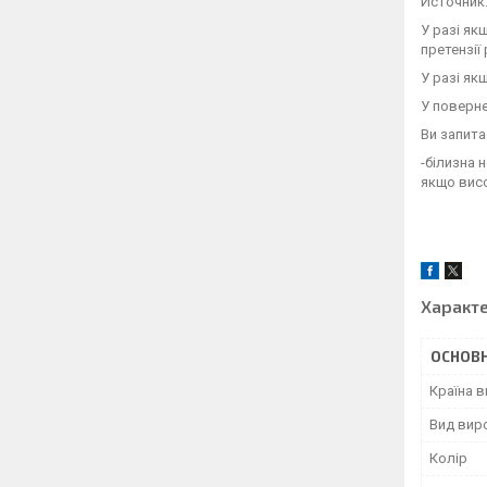
Источник:
У разі як
претензії
У разі як
У поверне
Ви запита
-білизна 
якщо висо
Характ
ОСНОВН
Країна 
Вид вир
Колір