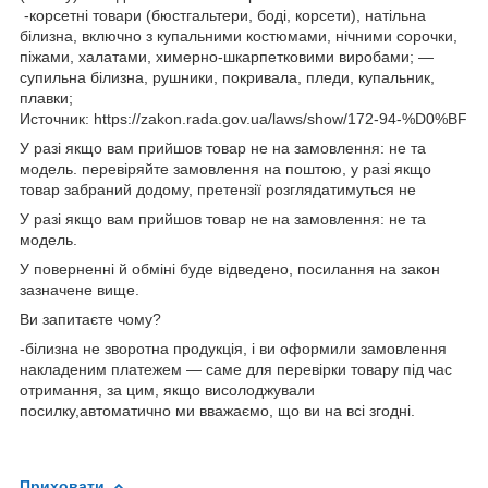
-корсетні товари (бюстгальтери, боді, корсети), натільна
білизна, включно з купальними костюмами, нічними сорочки,
піжами, халатами, химерно-шкарпетковими виробами; —
супильна білизна, рушники, покривала, пледи, купальник,
плавки;
Источник: https://zakon.rada.gov.ua/laws/show/172-94-%D0%BF
У разі якщо вам прийшов товар не на замовлення: не та
модель. перевіряйте замовлення на поштою, у разі якщо
товар забраний додому, претензії розглядатимуться не
У разі якщо вам прийшов товар не на замовлення: не та
модель.
У поверненні й обміні буде відведено, посилання на закон
зазначене вище.
Ви запитаєте чому?
-білизна не зворотна продукція, і ви оформили замовлення
накладеним платежем — саме для перевірки товару під час
отримання, за цим, якщо висолоджували
посилку,автоматично ми вважаємо, що ви на всі згодні.
Приховати