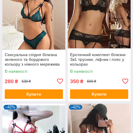
Сексуальна спідня білизна
Еротичний комплект білизни
зеленого та бордового
3в1 трусики, ліфчик і пояс у
кольору з ніжного мережива
кольорах
В наявності
В наявності
280
350
₴
₴
530 ₴
600 ₴
Купити
Купити
–42%
–42%