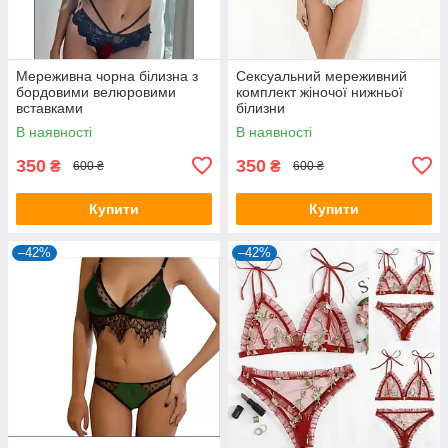
Мереживна чорна білизна з
Сексуальний мереживний
бордовими велюровими
комплект жіночої нижньої
вставками
білизни
В наявності
В наявності
350
350
₴
₴
600 ₴
600 ₴
Купити
Купити
–42%
–42%