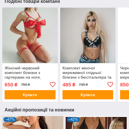
Подібні товари компанії
Жіночий червоний
Комплект жіночої
Чорн
комплект білизни з
мереживної спідньої
комп
гартерами на ноги,
білизни з бюстгальтера та
мере
білизна з атласним
трусиків
бюст
650
485
850
₴
₴
750 ₴
735 ₴
бантом на грудях
гарт
Купити
Купити
Акційні пропозиції та новинки
–47%
–42%