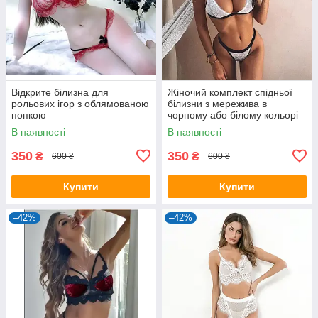
Відкрите білизна для
Жіночий комплект спідньої
рольових ігор з облямованою
білизни з мережива в
попкою
чорному або білому кольорі
В наявності
В наявності
350
350
₴
₴
600 ₴
600 ₴
Купити
Купити
–42%
–42%