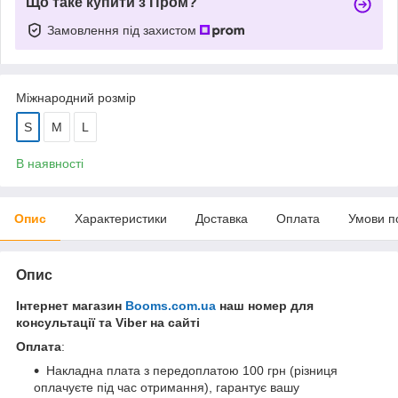
Що таке купити з Пром?
Замовлення під захистом
Міжнародний розмір
S
M
L
В наявності
Опис
Характеристики
Доставка
Оплата
Умови п
Опис
Інтернет магазин
Booms.com.ua
наш номер для
консультації та Viber на сайті
Оплата
:
Накладна плата з передоплатою 100 грн (різниця
оплачуєте під час отримання), гарантує вашу