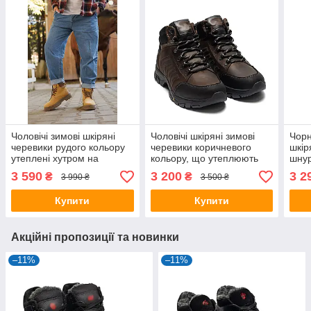
Чоловічі зимові шкіряні
Чоловічі шкіряні зимові
Чорн
черевики рудого кольору
черевики коричневого
шкір
утеплені хутром на
кольору, що утеплюють
шнур
шнурівці
хутром на товстій підошві
блис
3 590
3 200
3 2
₴
₴
3 990 ₴
3 500 ₴
Купити
Купити
Акційні пропозиції та новинки
–11%
–11%