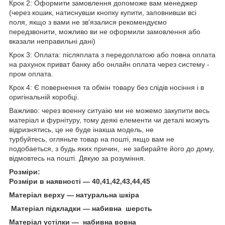
Крок 2: Оформити замовлення допоможе вам менеджер
(через кошик, натиснувши кнопку купити, заповнивши всі
поля, якщо з вами не зв'язалися рекомендуємо
передзвонити, можливо ви не оформили замовлення або
вказали неправильні дані)
Крок 3: Оплата: післяплата з передоплатою або повна оплата
на рахунок приват банку або онлайн оплата через систему -
пром оплата.
Крок 4: Є повернення та обмін товару без слідів носіння і в
оригінальній коробці.
Важливо: через военну ситуаію ми не можемо закупити весь
матеріал и фурнітуру, тому деякі елементи чи деталі можуть
відризнятись, це не буде інакша модель, не
турбуйтесь, огляньте товар на пошті, якщо вам не
подобаеться, з будь яких причин, не забирайте його до дому,
відмовтесь на пошті. Дякую за розуміння.
Розміри:
Розміри в наявності — 40,41,42,43,44,45
Матеріал верху — натуральна шкіра
Матеріал підкладки — набивна шерсть
Матеріал устілки — набивна вовна