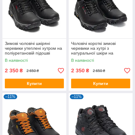
Зимові чоловічі шкіряні
Чоловічі короткі зимові
черевики утеплені хутром на
черевики на хутрі з
поліуретановій підошві
натуральної шкіри на
шнурівці
В наявності
В наявності
2 350
2 350
₴
₴
2 650 ₴
2 650 ₴
Купити
Купити
–11%
–11%