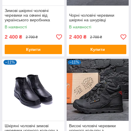
Зимові шкіряні чоловічі
черевики на овчині від
Чорні чоловічі черевики
українського виробника
шкіряні на шнурівці
В наявності
В наявності
2 400
2 400
₴
₴
2 700 ₴
2 700 ₴
Купити
Купити
–11%
–11%
Шкіряні чоловічі зимові
Високі чоловічі черевики
черевики чорного кольору з
чорного кольору з