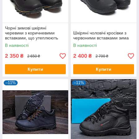
Чорні зимові шкіряні
черевики з коричневими
Шкіряні чоловічі кросівки з
вставками, що утеплюють
червоними вставками зима
хутром
В наявності
В наявності
2 350
2 400
₴
₴
2 650 ₴
2 700 ₴
Купити
Купити
–11%
–11%