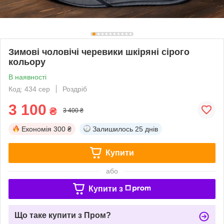
Зимові чоловічі черевики шкіряні сірого
кольору
В наявності
Код: 434 сер
Роздріб
3 100
₴
3 400 ₴
Економія
300 ₴
Залишилось
25 днів
Купити
або
Купити з
Що таке купити з Пром?