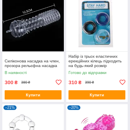
Набір із трьох еластичних
Силіконова насадка на член,
ерекційних кілець підходить
прозора рельєфна насадка
на будь-який розмір
В наявності
Готово до відправки
300
310
₴
₴
380 ₴
390 ₴
Купити
Купити
–21%
–20%