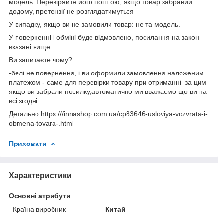
модель. Перевіряйте його поштою, якщо товар забраний
додому, претензії не розглядатимуться
У випадку, якщо ви не замовили товар: не та модель.
У поверненні і обміні буде відмовлено, посилання на закон
вказані вище.
Ви запитаєте чому?
-белі не повернення, і ви оформили замовлення наложеним
платежом - саме для перевірки товару при отриманні, за цим
якщо ви забрали посилку,автоматично ми вважаємо що ви на
всі згодні.
Детально https:///innashop.com.ua/cp83646-usloviya-vozvrata-i-
obmena-tovara-.html
Приховати
Характеристики
Основні атрибути
Країна виробник
Китай