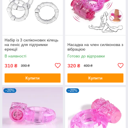
Набір із 3 силіконових кілець
на пеніс для підтримки
Насадка на член силіконова з
ерекції
вібрацією
В наявності
Готово до відправки
310
320
₴
₴
390 ₴
400 ₴
Купити
Купити
–20%
–20%