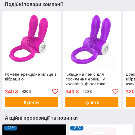
Подібні товари компанії
Рожеве ерекційне кільце з
Кільце на пеніс для
Ерек
вібрацією
посилення ерекції у
вібр
чоловіків, фіолетова
язич
насадка на член з
340
340
320
₴
₴
420 ₴
420 ₴
вібрацією
Купити
Купити
Акційні пропозиції та новинки
–21%
–21%