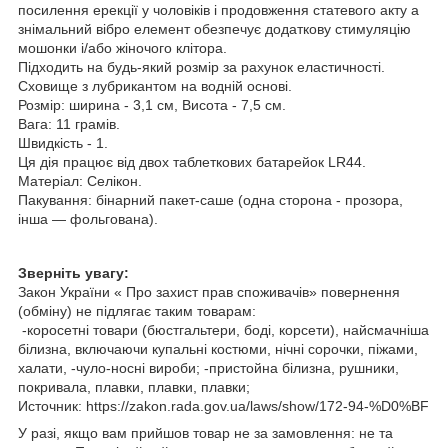
посилення ерекції у чоловіків і продовження статевого акту а
знімальний вібро елемент обезпечує додаткову стимуляцію
мошонки і/або жіночого клітора.
Підходить на будь-який розмір за рахунок еластичності.
Сховище з лубрикантом на водній основі.
Розмір: ширина - 3,1 см, Висота - 7,5 см.
Вага: 11 грамів.
Швидкість - 1.
Ця дія працює від двох таблеткових батарейок LR44.
Матеріал: Селікон.
Пакування: бінарний пакет-саше (одна сторона - прозора,
інша — фольгована).
Зверніть увагу:
Закон України « Про захист прав споживачів» повернення
(обміну) не підлягає таким товарам:
-коросетні товари (бюстгальтери, боді, корсети), найсмачніша
білизна, включаючи купальні костюми, нічні сорочки, піжами,
халати, -чуло-носні вироби; -пристойна білизна, рушники,
покривала, плавки, плавки, плавки;
Источник: https://zakon.rada.gov.ua/laws/show/172-94-%D0%BF
У разі, якщо вам прийшов товар не за замовлення: не та