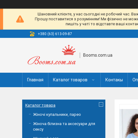
Шановний клієнте, у нас сьогодні не робочий час. Ва
Прошу поставитися з розумінням! Ми фізично не можемо
пишіть у чаті то відставте ваші конт
+380 (63) 613-09-87
Booms.com.ua
Главная
Каталог товаров
Контакы
Оп
Каталог товара
Жіночі купальники, парео
Жіноча білизна та аксесуари для
сексу