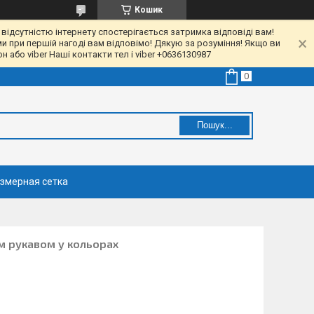
Кошик
 відсутністю інтернету спостерігається затримка відповіді вам!
ми при першій нагоді вам відповімо! Дякую за розуміння! Якщо ви
 або viber Наші контакти тел і viber +0636130987
Пошук...
змерная сетка
м рукавом у кольорах