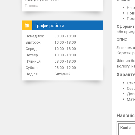
Татьяна
Накл
Повн
Пром
Графік роботи
Оформити
або приєд
Понеділок
08:00
18:00
ОПИС:
Вівторок
10:00
18:00
Літня мод
Середа
10:00
18:00
Короткі р
Четвер
10:00
18:00
Жіноча бл
Пʼятниця
08:00
18:00
вологу, н
Субота
08:00
12:00
Неділя
Вихідний
Характ
Стил
Сезо
Довж
Мат
Наявніс
Колір