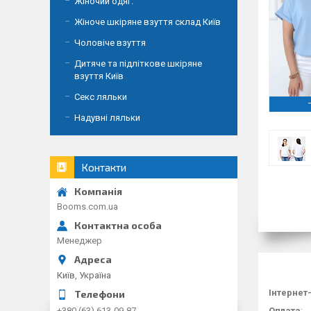
Жіночий одяг.
Жіноче шкіряне взуття склад Київ
Чоловіче взуття
Дитяче та підліткове шкіряне
взуття Київ
Секс ляльки
Надувні ляльки
Контакти
Booms.com.ua
Менеджер
Київ, Україна
Інтернет
Оплата
:
+380 (63) 613-09-87