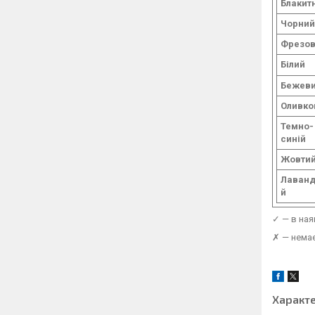
Блакит
Чорний
Фрезо
Білий
Бежев
Оливко
Темно-
синій
Жовти
Лаван
й
✓ — в ная
✗ — немає
Характ