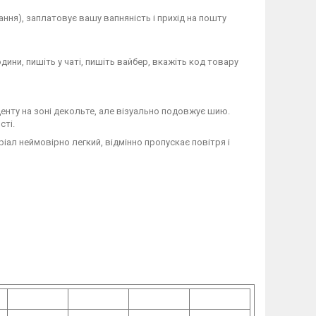
ання), заплатовує вашу вапняність і прихід на пошту
дини, пишіть у чаті, пишіть вайбер, вкажіть код товару
центу на зоні декольте, але візуально подовжує шию.
сті.
ріал неймовірно легкий, відмінно пропускає повітря і