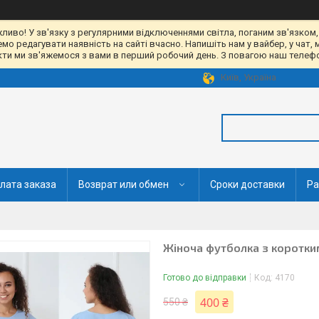
жливо! У зв'язку з регулярними відключеннями світла, поганим зв'язком,
 редагувати наявність на сайті вчасно. Напишіть нам у вайбер, у чат, 
акти ми зв'яжемося з вами в перший робочий день. З повагою наш телефон
Київ, Україна
лата заказа
Возврат или обмен
Сроки доставки
Ра
Жіноча футболка з коротки
Готово до відправки
Код:
4170
400 ₴
550 ₴