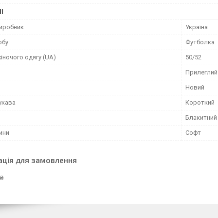
І
виробник
Україна
обу
Футболка
іночого одягу (UA)
50/52
Прилеглий
Новий
укава
Короткий
Блакитний
ини
Софт
ація для замовлення
 ₴