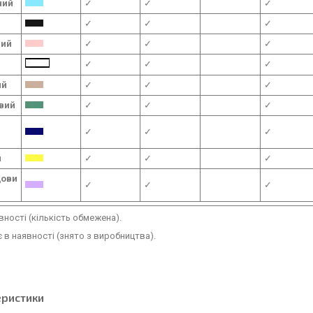
ний
✓
✓
✓
✓
✓
✓
вий
✓
✓
✓
✓
✓
✓
ий
✓
✓
✓
вий
✓
✓
✓
✓
✓
✓
й
✓
✓
✓
дови
✓
✓
✓
вності (кількість обмежена).
 в наявності (знято з виробництва).
еристики