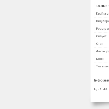
ОСНОВН
Країна 
Вид вир
Розмір ж
Силует
Стан
Фасон р
Колір
Тип ткан
Інформ
Ціна:
400