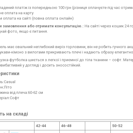
адений платіж із попередньою 100 грн (різниця оплачуєте під час отрим
е оплата на карту
 оплата на сайті (повна оплата онлайн)
 замовлення або отримати консультацію.:
На сайті через кошик 24 го
най фото, якщо є питання.
ель має овальний неглибокий виріз горловини, він не робить гучного ак
укави-кімоно з вилогами прикривають плечі і надають образу елегантно
узка-футболка шиється з легкої і приємної до тіла тканини – софт. Мате
евибагливий у догляді і досить зносостійкий.
еристики
ь:Casual
н:Літо
ина від плеча:60-62 см
еріал:Софт
ть на складі
42-44
46-48
50-52