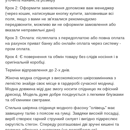
Крок 2: Оформити замовлення допоможе вам менеджер
(через кошик, натиснувши кнопку купити, заповнивши всі
поля, якщо з вами не зв'язалися рекомендуємо
передзвонити, можливо ви не оформили замовлення або
вказали неправильні дані)
Крок 3: Оплата: післяплата з передоплатою або повна оплата
на рахунок приват банку або онлайн оплата через систему -
пром оплата.
Крок 4: Є повернення та обмін товару без слідів носіння і в
оригінальній коробці.
Терміни відправлення до 2-х днів.
Жіноча модна спідниця з високоякісного шкірозамінника з
легкістю знайде своє місце в гардеробі сучасної модниці.
Модна довжина міді дає змогу носити спідницю як офісний
дрескод. Модель дуже добре поєднується з легкими блузками
та об'ємними светрами.
Стильна шкіряна спідниця модного фасону "олівець" має
завищену талію з поясом на гумці. Завдяки високій посадці,
виріб створює гарний стрункий силует і вигідно підкреслює
округлість стегон. Спереду розташовані дві зручні кишені та
поличка-обманка з кнопками (не розстібаються).