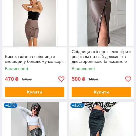
Спідниця олівець з екошкіри з
Висока жіноча спідниця з
розрізом по всій довжині та
екошкіри у бежевому кольорі.
двосторонньою блискавкою
В наявності
В наявності
470
500
₴
₴
570 ₴
600 ₴
Купити
Купити
–17%
–15%