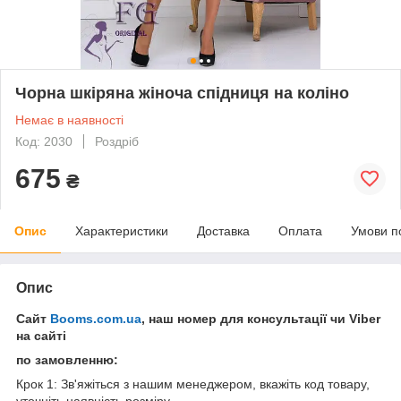
Чорна шкіряна жіноча спідниця на коліно
Немає в наявності
Код: 2030
Роздріб
675
₴
Опис
Характеристики
Доставка
Оплата
Умови п
Опис
Сайт
Booms.com.ua
, наш номер для консультації чи Viber
на сайті
по замовленню:
Крок 1: Зв'яжіться з нашим менеджером, вкажіть код товару,
уточніть наявність розміру