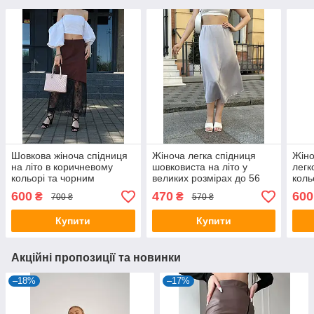
Шовкова жіноча спідниця
Жіноча легка спідниця
Жіно
на літо в коричневому
шовковиста на літо у
легк
кольорі та чорним
великих розмірах до 56
коль
мереживом
вста
600
470
600
₴
₴
700 ₴
570 ₴
Купити
Купити
Акційні пропозиції та новинки
–18%
–17%