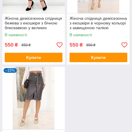
Жіноча демісезонна спідниця
Жіноча спідниця демісезонна
бежева з екошкіри з бічною
з екошкіри в чорному кольорі
блискавкою у великих
з завищеною талією
розмірах
В наявності
В наявності
550
550
₴
₴
650 ₴
650 ₴
Купити
Купити
–15%