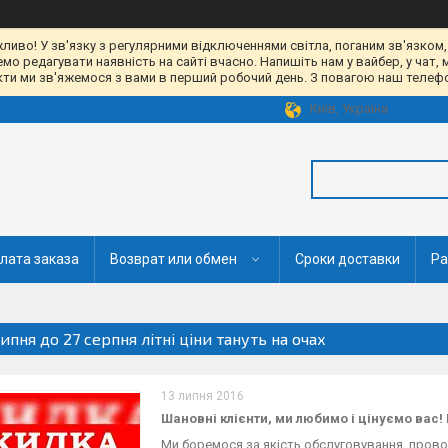
жливо! У зв'язку з регулярними відключеннями світла, поганим зв'язком,
 редагувати наявність на сайті вчасно. Напишіть нам у вайбер, у чат, 
акти ми зв'яжемося з вами в перший робочий день. З повагою наш телефон
Київ, Україна
лата заказа
Возврат или обмен
Сроки доставки
Ра
липня до 27 серпня літні ціни тануть на очах
13 липня 2016
Шановні клієнти, ми любимо і цінуємо ва
Ми боремося за якість обслуговування, про