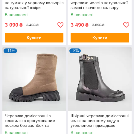
на гумках у чорному кольорі з
черевики челсі з натуральної
натуральної шкіри
замші пісочного кольору
В наявності
В наявності
3 090
3 490
₴
₴
3 490 ₴
3 890 ₴
Купити
Купити
–11%
–8%
Черевики демісезонні з
Шкіряні черевики демісезонні
текстилю з прогумованим
челсі на низькому ходу з
носком без застібок та
утепленою підкладкою
байковою підкладкою
В наявності
В наявності