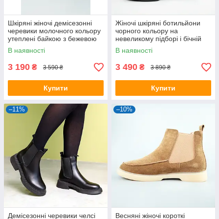
Шкіряні жіночі демісезонні
Жіночі шкіряні ботильйони
черевики молочного кольору
чорного кольору на
утеплені байкою з бежевою
невеликому підборі і бічній
підошвою
блискавкою
В наявності
В наявності
3 190
3 490
₴
₴
3 590 ₴
3 890 ₴
Купити
Купити
–11%
–10%
Демісезонні черевики челсі
Весняні жіночі короткі