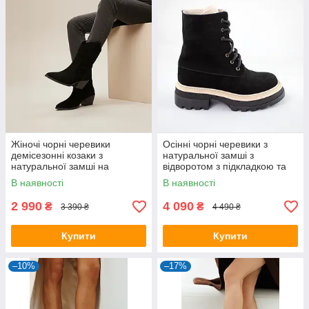
Жіночі чорні черевики
Осінні чорні черевики з
демісезонні козаки з
натуральної замші з
натуральної замші на
відворотом з підкладкою та
підборах
утепленою підкладкою на
В наявності
В наявності
байку
2 990
4 090
₴
₴
3 390 ₴
4 490 ₴
Купити
Купити
–10%
–17%