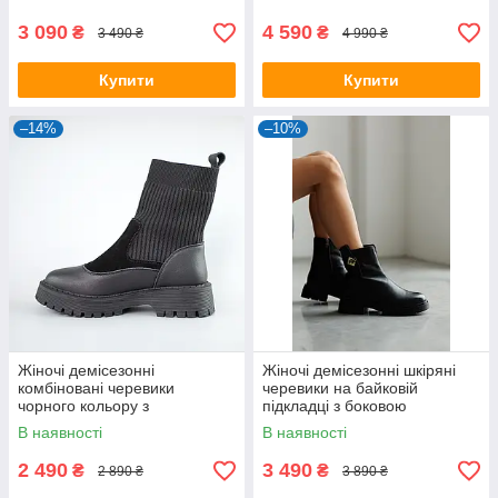
3 090
4 590
₴
₴
3 490 ₴
4 990 ₴
Купити
Купити
–14%
–10%
Жіночі демісезонні
Жіночі демісезонні шкіряні
комбіновані черевики
черевики на байковій
чорного кольору з
підкладці з боковою
натуральної шкіри та замші.
блискавкою
В наявності
В наявності
2 490
3 490
₴
₴
2 890 ₴
3 890 ₴