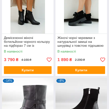
Демісезонні жіночі
Жіночі чорні черевики з
ботильйони чорного кольору
натуральної замші на
на підборах 7 см із
шнурівці з товстою підошвою
натуральної шкіри з
В наявності
В наявності
блискавкою
3 790
1 890
₴
₴
4 190 ₴
2 290 ₴
Купити
Купити
–14%
–8%