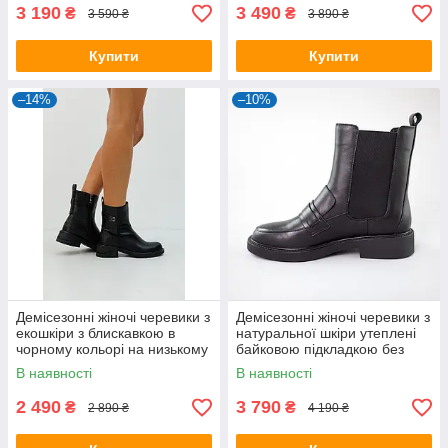
3 190
3 490
₴
₴
3 590 ₴
3 890 ₴
Купити
Купити
–14%
–10%
Демісезонні жіночі черевики з
Демісезонні жіночі черевики з
екошкіри з блискавкою в
натуральної шкіри утеплені
чорному кольорі на низькому
байковою підкладкою без
ходу
підборів
В наявності
В наявності
2 490
3 790
₴
₴
2 890 ₴
4 190 ₴