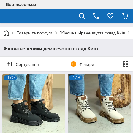
Booms.com.ua
Товари та послуги
Жіноче шкіряне взуття склад Київ
Жіночі черевики демісезонні склад Київ
Сортування
0
Фільтри
–17%
–17%