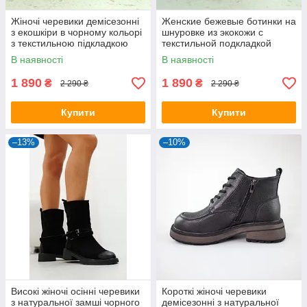
Жіночі черевики демісезонні
Женские бежевые ботинки на
з екошкіри в чорному кольорі
шнуровке из экокожи с
з текстильною підкладкою
текстильной подкладкой
В наявності
В наявності
1 890
1 890
₴
₴
2 290 ₴
2 290 ₴
Купити
Купити
–13%
–10%
Високі жіночі осінні черевики
Короткі жіночі черевики
з натуральної замші чорного
демісезонні з натуральної