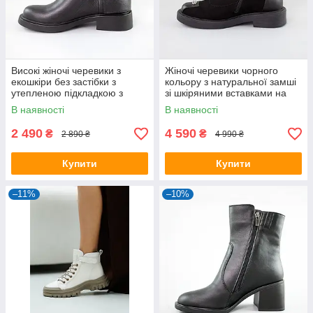
Високі жіночі черевики з
Жіночі черевики чорного
екошкіри без застібки з
кольору з натуральної замші
утепленою підкладкою з
зі шкіряними вставками на
байки
п'яті та носкі
В наявності
В наявності
2 490
4 590
₴
₴
2 890 ₴
4 990 ₴
Купити
Купити
–11%
–10%