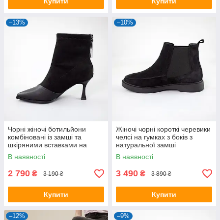
Купити
Купити
–13%
–10%
Чорні жіночі ботильйони
Жіночі чорні короткі черевики
комбіновані із замші та
челсі на гумках з боків з
шкіряними вставками на
натуральної замші
підборах
В наявності
В наявності
2 790
3 490
₴
₴
3 190 ₴
3 890 ₴
Купити
Купити
–12%
–9%