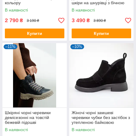
кольору
шкіри на шнурівці з бічною
блискавкою
В наявності
В наявності
2 790
3 490
₴
₴
3 190 ₴
3 890 ₴
Купити
Купити
–11%
–10%
Шкіряні чорні черевики
Жіночі чорні замшеві
демісезонні на товстій
черевики чубки без застібок з
бежевій підошві
утепленою байковою
підкладкою
В наявності
В наявності