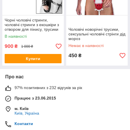
Чорні чоловічі стринги,
чоловічі стринги з екошкіри з
отвором для пінису, трусики
Чоловічі новорічні трусики,
чоловічі для сексу
сексуальні чоловічі стрінги дід
В наявності
мороз
900
Немає в наявності
₴
1 000 ₴
450
₴
Купити
Про нас
97% позитивних з 232 відгуків за рік
Працює з 23.06.2015
м. Київ
Київ, Україна
Контакти