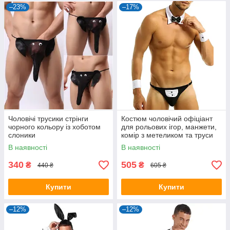
–23%
–17%
Чоловічі трусики стрінги
Костюм чоловічий офіціант
чорного кольору із хоботом
для рольових ігор, манжети,
слоники
комір з метеликом та труси
стрінги
В наявності
В наявності
340
505
₴
₴
440 ₴
605 ₴
Купити
Купити
–12%
–12%