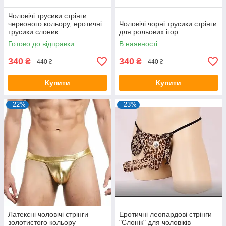
Чоловічі трусики стрінги
червоного кольору, еротичні
Чоловічі чорні трусики стрінги
трусики слоник
для рольових ігор
Готово до відправки
В наявності
340
340
₴
₴
440 ₴
440 ₴
Купити
Купити
–22%
–23%
Латексні чоловічі стрінги
Еротичні леопардові стрінги
золотистого кольору
"Слонік" для чоловіків