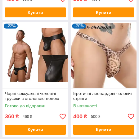
Купити
Купити
–22%
–20%
Чорні сексуальні чоловічі
Еротичні леопардові чоловічі
трусики з оголеною попою
стрінги
Готово до відправки
В наявності
360
400
₴
₴
460 ₴
500 ₴
Купити
Купити