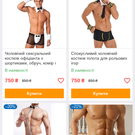
Чоловічий сексуальний
Спокусливий чоловічий
костюм офіціанта з
костюм пілота для рольових
шортиками, обруч, комір і
ігор
манжети
В наявності
В наявності
750
750
₴
₴
850 ₴
850 ₴
Купити
Купити
–20%
–21%