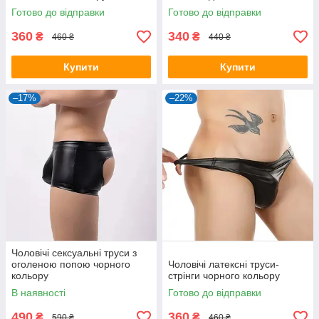
Готово до відправки
Готово до відправки
360
340
₴
₴
460 ₴
440 ₴
Купити
Купити
–17%
–22%
Чоловічі сексуальні труси з
оголеною попою чорного
Чоловічі латексні труси-
кольору
стрінги чорного кольору
В наявності
Готово до відправки
490
360
₴
₴
590 ₴
460 ₴