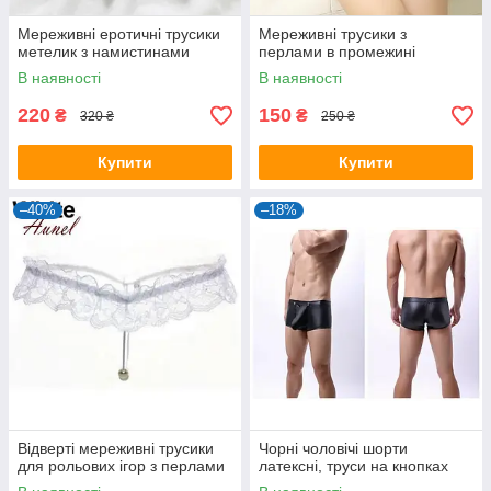
Мереживні еротичні трусики
Мереживні трусики з
метелик з намистинами
перлами в промежині
В наявності
В наявності
220
150
₴
₴
320 ₴
250 ₴
Купити
Купити
–40%
–18%
Відверті мереживні трусики
Чорні чоловічі шорти
для рольових ігор з перлами
латексні, труси на кнопках