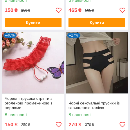
В наявності
В наявності
150
465
₴
₴
250 ₴
565 ₴
Купити
Купити
–40%
–27%
Червоні трусики стрінги з
оголеною промежиною з
Чорні сексуальні трусики із
перлами
завищеною талією
В наявності
В наявності
150
270
₴
₴
250 ₴
370 ₴