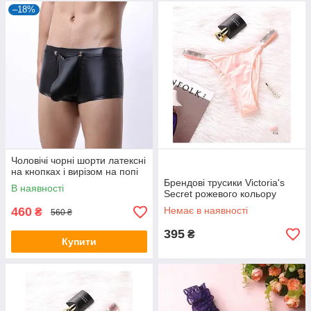
–18%
Чоловічі чорні шорти латексні
на кнопках і вирізом на попі
Брендові трусики Victoria's
В наявності
Secret рожевого кольору
460
Немає в наявності
₴
560 ₴
395
₴
Купити