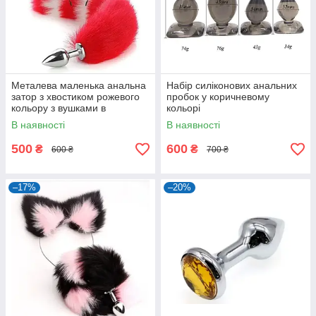
Металева маленька анальна
Набір силіконових анальних
затор з хвостиком рожевого
пробок у коричневому
кольору з вушками в
кольорі
комплекті
В наявності
В наявності
500
600
₴
₴
600 ₴
700 ₴
–17%
–20%