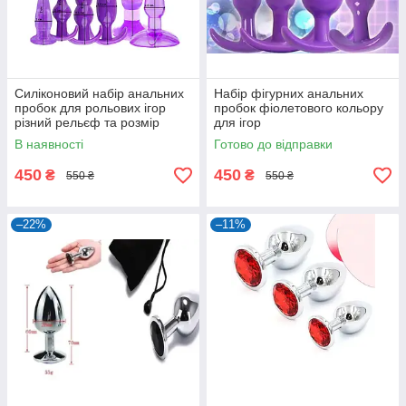
Силіконовий набір анальних
Набір фігурних анальних
пробок для рольових ігор
пробок фіолетового кольору
різний рельєф та розмір
для ігор
В наявності
Готово до відправки
450
450
₴
₴
550 ₴
550 ₴
–22%
–11%