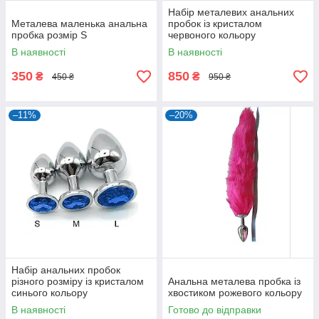
Набір металевих анальних
Металева маленька анальна
пробок із кристалом
пробка розмір S
червоного кольору
В наявності
В наявності
350
850
₴
₴
450 ₴
950 ₴
–11%
–20%
Набір анальних пробок
різного розміру із кристалом
Анальна металева пробка із
синього кольору
хвостиком рожевого кольору
В наявності
Готово до відправки