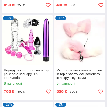
850
400
₴
₴
950 ₴
500 ₴
–12%
–17%
Подарунковий топовий набір
Металева маленька анальна
рожевого кольору із 8
затор з хвостиком рожевого
предметів
кольору з вушками в
комплекті
В наявності
В наявності
700
500
₴
₴
800 ₴
600 ₴
–22%
–13%