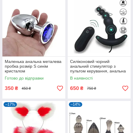
Маленька анальна металева
Силіконовий чорний
пробка розмір S синім
анальний стимулятор з
кристалом
пультом керування, анальна
пробка з вібрацією
Готово до відправки
В наявності
350
650
₴
₴
450 ₴
750 ₴
–17%
–14%