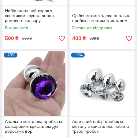
Набір анальний корок з
хвостиком і вушка чорно-
Срібляста металева анальна
рожевого кольору
пробка з жовтим кристалом
В наявності
Готово до відправки
500
400
₴
₴
600 ₴
500 ₴
–20%
–11%
Анальна металева пробка із
Анальний набір пробок із
кольоровим кристалом для
металу з кристалом, набір із
дорослих ігор
трьох пробок