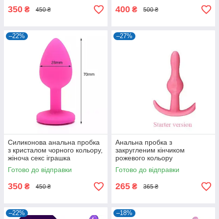
350
400
₴
₴
450 ₴
500 ₴
–22%
–27%
Силиконова анальна пробка
Анальна пробка з
з кристалом чорного кольору,
закругленим кінчиком
жіноча секс іграшка
рожевого кольору
Готово до відправки
Готово до відправки
350
265
₴
₴
450 ₴
365 ₴
–22%
–18%