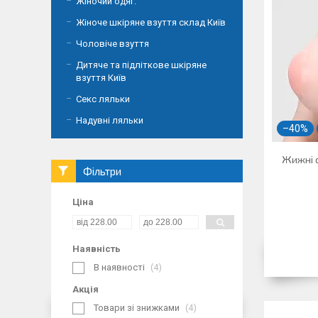
Жіночий одяг.
Жіноче шкіряне взуття склад Київ
Чоловіче взуття
Дитяче та підліткове шкіряне
взуття Київ
Секс ляльки
Надувні ляльки
–40%
Жижні с
Фільтри
Ціна
Наявність
В наявності
4
Акція
Товари зі знижками
4