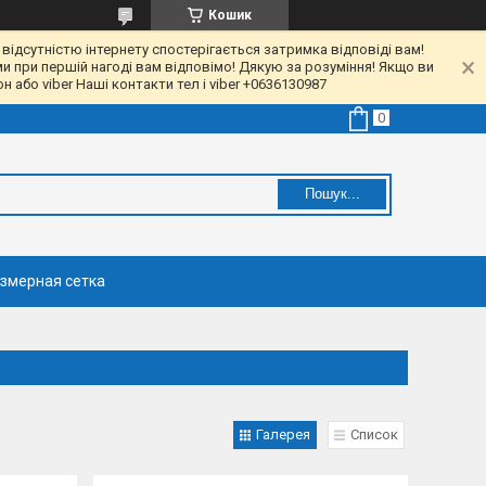
Кошик
 відсутністю інтернету спостерігається затримка відповіді вам!
ми при першій нагоді вам відповімо! Дякую за розуміння! Якщо ви
 або viber Наші контакти тел і viber +0636130987
Пошук...
змерная сетка
Галерея
Список