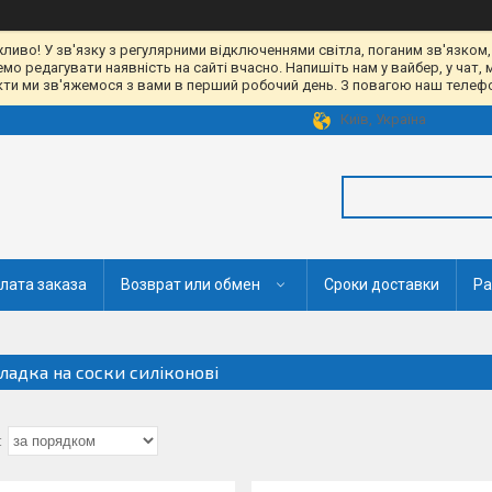
жливо! У зв'язку з регулярними відключеннями світла, поганим зв'язком,
 редагувати наявність на сайті вчасно. Напишіть нам у вайбер, у чат, 
акти ми зв'яжемося з вами в перший робочий день. З повагою наш телефон
Київ, Україна
лата заказа
Возврат или обмен
Сроки доставки
Ра
ладка на соски силіконові