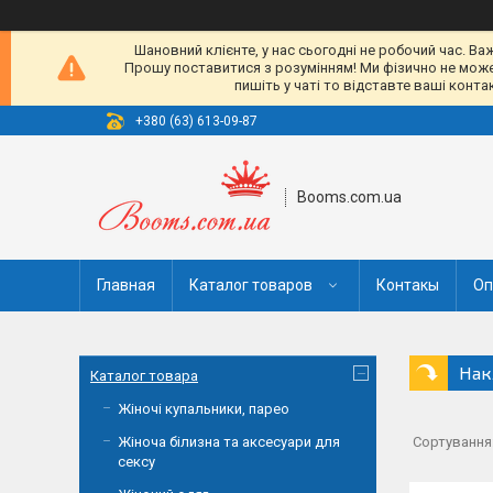
Шановний клієнте, у нас сьогодні не робочий час. Ва
Прошу поставитися з розумінням! Ми фізично не можемо
пишіть у чаті то відставте ваші конт
+380 (63) 613-09-87
Booms.com.ua
Главная
Каталог товаров
Контакы
Оп
Нак
Каталог товара
Жіночі купальники, парео
Жіноча білизна та аксесуари для
сексу